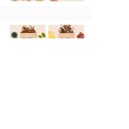
Chez Franklin, la clé de la santé
de nos animaux est
l’alimentation . C’est pourquoi ils
fabriquent des recettes sans
céréales et riches en viande,